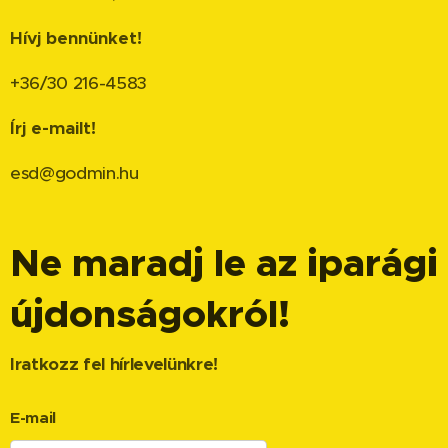
Hívj bennünket!
+36/30 216-4583
Írj e-mailt!
esd@godmin.hu
Ne maradj le az iparági
újdonságokról!
Iratkozz fel hírlevelünkre!
E-mail