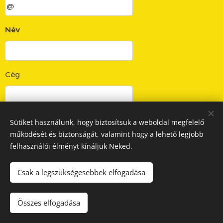
Név
Cég
Sütiket használunk, hogy biztosítsuk a weboldal megfelelő
Küldés
működését és biztonságát, valamint hogy a lehető legjobb
felhasználói élményt kínáljuk Neked.
Csak a legszükségesebbek elfogadása
© 2024
GOD-MIN Mérnöki Kft.
, minden jog fenntartva
/ Felnőttképzési nyilvántartási szám: B/2022/000540 /
ASZF
/
Adatvédelmi tájékoztató
Összes elfogadása
Sütik