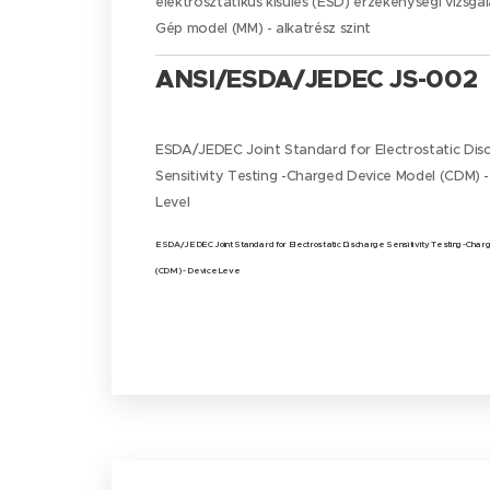
elektrosztatikus kisülés (ESD) érzékenységi vizsgá
Gép model (MM) - alkatrész szint
ANSI/ESDA/JEDEC JS-002
ESDA/JEDEC Joint Standard for Electrostatic Dis
Sensitivity Testing -Charged Device Model (CDM) 
Level
ESDA/JEDEC Joint Standard for Electrostatic Discharge Sensitivity Testing -Cha
(CDM) - Device Leve