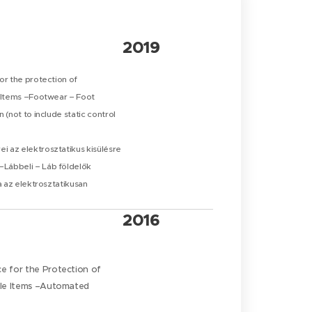
2019
or the protection of
e Items –Footwear – Foot
 (not to include static control
 az elektrosztatikus kisülésre
Lábbeli – Láb földelők
a az elektrosztatikusan
2016
e for the Protection of
ible Items –Automated