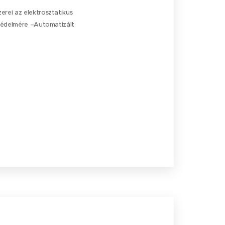
rei az elektrosztatikus
 védelmére –Automatizált