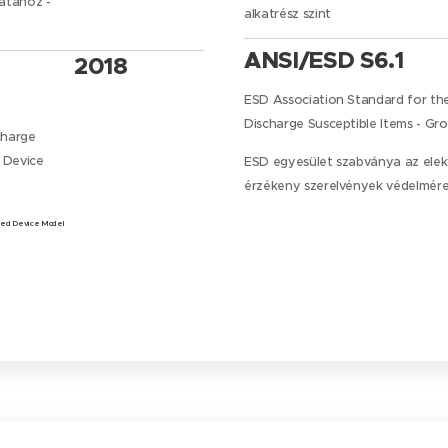
latához -
alkatrész szint
ANSI/ESD S6.1
2018
ESD Association Standard for the
Discharge Susceptible Items - Gr
charge
- Device
ESD egyesület szabványa az elekt
érzékeny szerelvények védelmére
rged Device Model