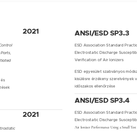
2021
ANSI/ESD SP3.3
Control
ESD Association Standard Practic
Electrostatic Discharge Susceptib
 Parts,
Verification of Air Ionizers
tiated
ESD egyesület szabványos módsze
kisülésre érzékeny szerelvények 
 és
időszakos ellenőrzése
ezések
ANSI/ESD SP3.4
2021
ESD Association Standard Practic
Electrostatic Discharge Susceptib
Air Ionizer Performance Using a Small Test 
trostatic