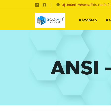
Új címünk: Vértesszőlös, Határ út 
Kezdőlap
Ké
ANSI 