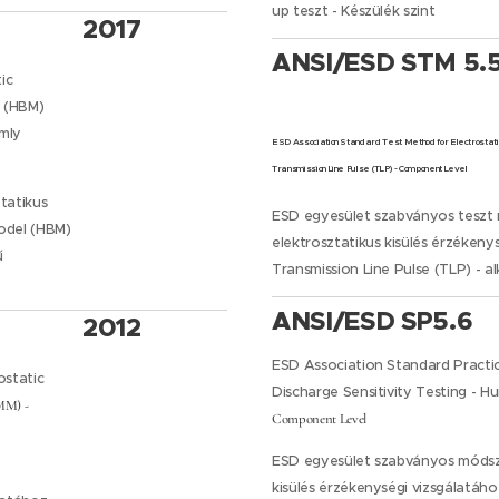
up teszt - Készülék szint
2017
ANSI/ESD STM 5.5
ic
l (HBM)
mly
ESD Association Standard Test Method for Electrostatic
Transmission Line Pulse (TLP) - Component Level
tatikus
ESD egyesület szabványos teszt 
Model (HBM)
elektrosztatikus kisülés érzékeny
ű
Transmission Line Pulse (TLP) - al
ANSI/ESD SP5.6
2012
ESD Association Standard Practic
ostatic
Discharge Sensitivity Testing - 
MM) -
Component Level
ESD egyesület szabványos módsze
kisülés érzékenységi vizsgálatáh