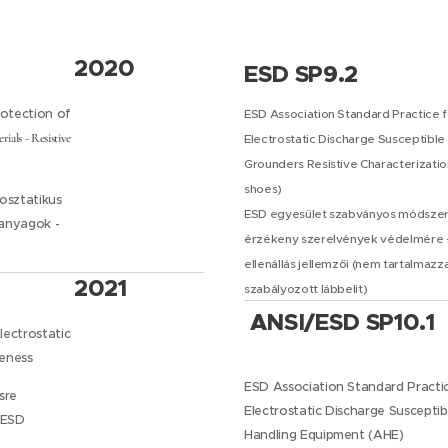
2020
ESD SP9.2
otection of
ESD Association Standard Practice f
rials - Resistive
Electrostatic Discharge Susceptibl
Grounders Resistive Characterization
shoes)
osztatikus
ESD egyesület szabványos módszerei
óanyagok -
érzékeny szerelvények védelmére –
ellenállás jellemzői (nem tartalmazz
2021
szabályozott lábbelit)
ANSI/ESD SP10.1
lectrostatic
reness
ESD Association Standard Practic
sre
Electrostatic Discharge Suscept
 ESD
Handling Equipment (AHE)