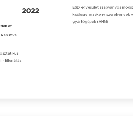
ESD egyesület szabványos módsze
2022
kisülésre érzékeny szerelvények
gyártógépek (AHM)
tion of
 Resistive
osztatikus
- Ellenállás