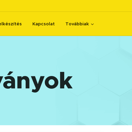
elkészítés
Kapcsolat
Továbbiak
ványok