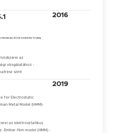
2016
.1
 Discharge (ESD) Sensitivity Testing -
módszerei az
ségi vizsgálatához -
katrész szint
2019
e for Electrostatic
Human Metal Model (HMM)
-
rei az elektrosztatikus
oz -Ember-fém model (HMM) -