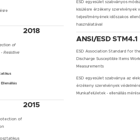
ESD egyesület szabványos módsze
kisülésre érzékeny szerelvények 
ésre
teljesítményének időszakos ellen
használatával
2018
ANSI/ESD STM4.1
ection of
ESD Association Standard for the
- Resistive
Discharge Susceptible Items Work
Measurements
tatikus
ESD egyesület szabványa az elekt
Ellenállás
érzékeny szerelvények védelmére
Munkafelületek - ellenállás mérés
2015
otection of
ion
osztatikus