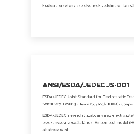
kisülésre érzékeny szerelvények védelmére -Ionizá
ANSI/ESDA/JEDEC JS-001
ESDA/JEDEC Joint Standard for Electrostatic Dis
Sensitivity Testing -
Human Body Model (HBM) - Compone
ESDA/JEDEC egyesület szabványa az elektrosztati
érzékenységi vizsgálatához -Emberi test model (H
alkatrész szint