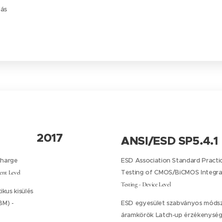
lás
2017
ANSI/ESD SP5.4.1
charge
ESD Association Standard Practic
nt Level
Testing of CMOS/BiCMOS Integrat
Testing - Device Level
kus kisülés
BM) -
ESD egyesület szabványos módsz
áramkörök Latch-up érzékenységi