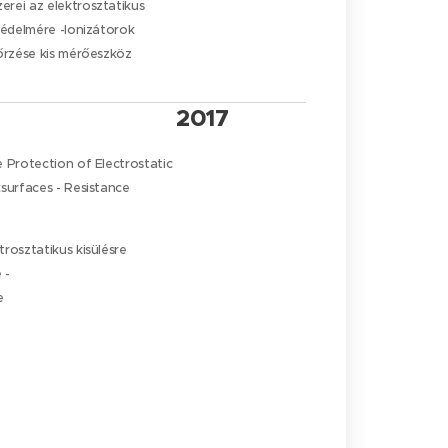
rei az elektrosztatikus
védelmére -Ionizátorok
őrzése kis mérőeszköz
2017
 Protection of Electrostatic
surfaces - Resistance
rosztatikus kisülésre
 -
e