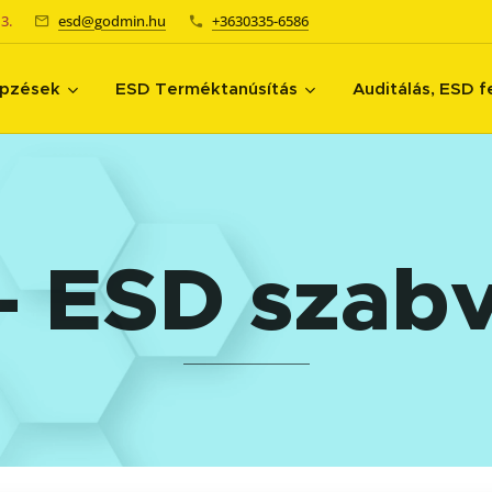
3.
esd@godmin.hu
+3630335-6586
pzések
ESD Terméktanúsítás
Auditálás, ESD f
– ESD szab