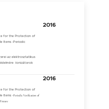
2016
e for the Protection of
le Items -Periodic
rei az elektrosztatikus
védelmére -Ionizátorok
2016
e for the Protection of
le Items -
Periodic Verification of
Fixture