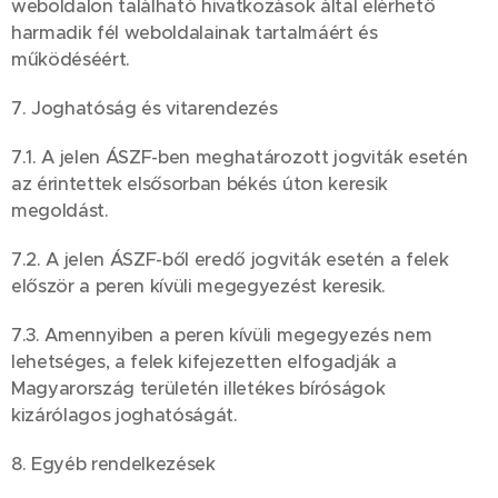
weboldalon található hivatkozások által elérhető
harmadik fél weboldalainak tartalmáért és
működéséért.
7. Joghatóság és vitarendezés
7.1. A jelen ÁSZF-ben meghatározott jogviták esetén
az érintettek elsősorban békés úton keresik
megoldást.
7.2. A jelen ÁSZF-ből eredő jogviták esetén a felek
először a peren kívüli megegyezést keresik.
7.3. Amennyiben a peren kívüli megegyezés nem
lehetséges, a felek kifejezetten elfogadják a
Magyarország területén illetékes bíróságok
kizárólagos joghatóságát.
8. Egyéb rendelkezések