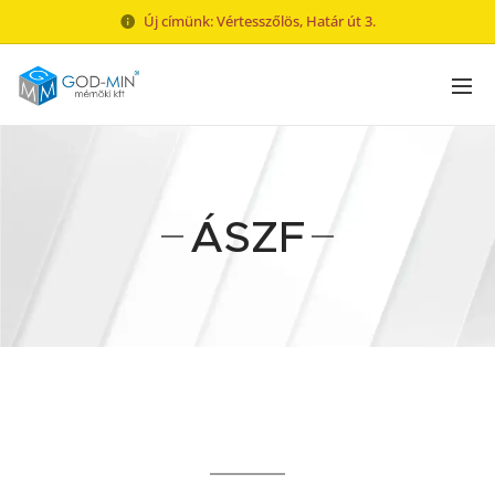
Új címünk: Vértesszőlös, Határ út 3.
ÁSZF