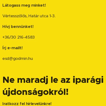
Látogass meg minket!
Vértesszőlős, Határ utca 1-3.
Hívj bennünket!
+36/30 216-4583
Írj e-mailt!
esd@godmin.hu
Ne maradj le az iparági
újdonságokról!
Iratkozz fel hírlevelünkre!