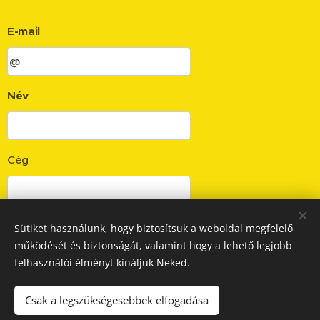
E-mail
Név
Cég
Sütiket használunk, hogy biztosítsuk a weboldal megfelelő
Küldés
működését és biztonságát, valamint hogy a lehető legjobb
felhasználói élményt kínáljuk Neked.
Csak a legszükségesebbek elfogadása
© 2024
GOD-MIN Mérnöki Kft.
, minden jog fenntartva
/ Felnőttképzési nyilvántartási szám: B/2022/000540 /
ASZF