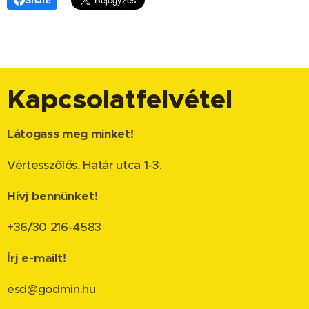
Share
Kapcsolatfelvétel
Látogass meg minket!
Vértesszőlős, Határ utca 1-3.
Hívj bennünket!
+36/30 216-4583
Írj e-mailt!
esd@godmin.hu