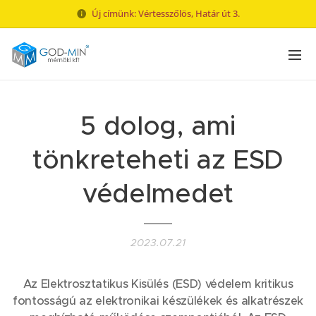
Új címünk: Vértesszőlös, Határ út 3.
5 dolog, ami
tönkreteheti az ESD
védelmedet
2023.07.21
Az Elektrosztatikus Kisülés (ESD) védelem kritikus
fontosságú az elektronikai készülékek és alkatrészek