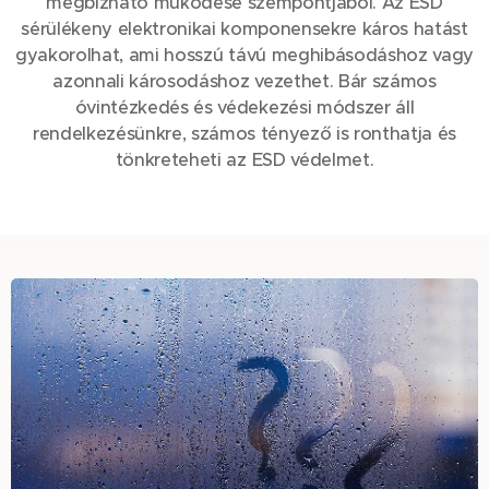
megbízható működése szempontjából. Az ESD
sérülékeny elektronikai komponensekre káros hatást
gyakorolhat, ami hosszú távú meghibásodáshoz vagy
azonnali károsodáshoz vezethet. Bár számos
óvintézkedés és védekezési módszer áll
rendelkezésünkre, számos tényező is ronthatja és
tönkreteheti az ESD védelmet.