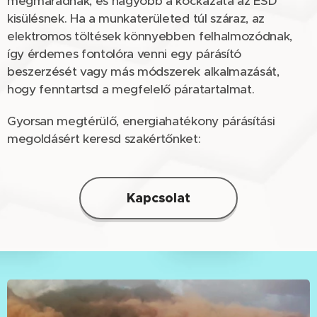
megmaradnak, és nagyobb a kockázata az ESD
kisülésnek. Ha a munkaterületed túl száraz, az
elektromos töltések könnyebben felhalmozódnak,
így érdemes fontolóra venni egy párásító
beszerzését vagy más módszerek alkalmazását,
hogy fenntartsd a megfelelő páratartalmat.
Gyorsan megtérülő, energiahatékony párásítási
megoldásért keresd szakértőnket:
Kapcsolat