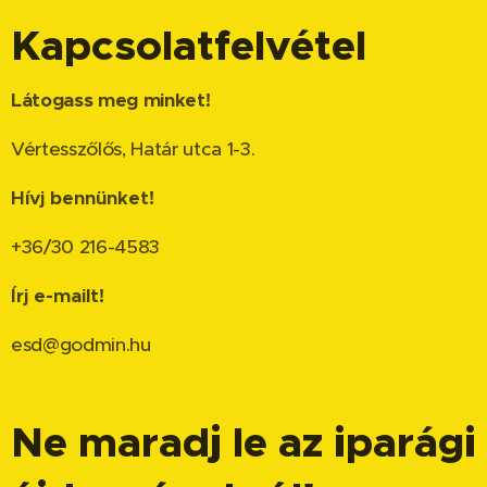
Kapcsolatfelvétel
Látogass meg minket!
Vértesszőlős, Határ utca 1-3.
Hívj bennünket!
+36/30 216-4583
Írj e-mailt!
esd@godmin.hu
Ne maradj le az iparági