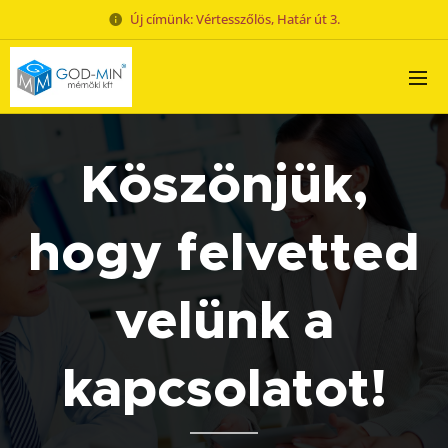
Új címünk: Vértesszőlös, Határ út 3.
Köszönjük,
hogy felvetted
velünk a
kapcsolatot!