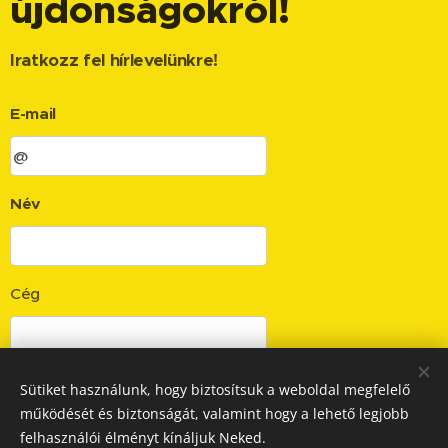
újdonságokról!
Iratkozz fel hírlevelünkre!
E-mail
Név
Cég
Sütiket használunk, hogy biztosítsuk a weboldal megfelelő
Küldés
működését és biztonságát, valamint hogy a lehető legjobb
felhasználói élményt kínáljuk Neked.