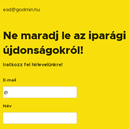
esd@godmin.hu
Ne maradj le az iparági
újdonságokról!
Iratkozz fel hírlevelünkre!
E-mail
Név