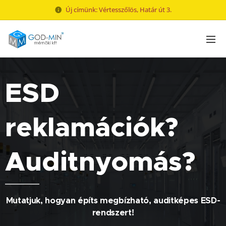
Új címünk: Vértesszőlös, Határ út 3.
ESD
reklamációk?
Auditnyomás?
Mutatjuk, hogyan építs megbízható, auditképes ESD-
rendszert!