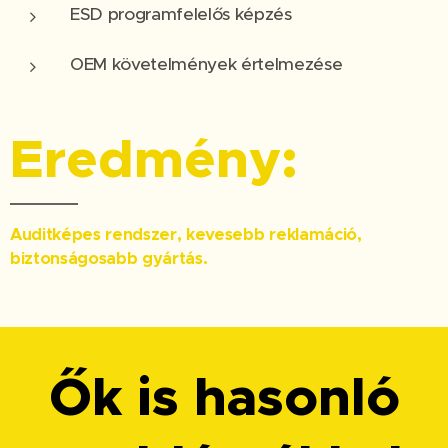
ESD programfelelős képzés
OEM követelmények értelmezése
Eredmény:
Auditképes rendszer, kevesebb reklamáció,
biztonságosabb gyártás.
Ők is hasonló