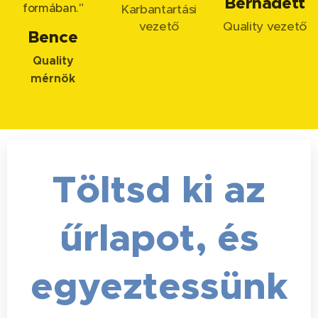
Bernadett
formában."
Karbantartási
vezető
Quality vezető
Bence
Quality
mérnök
Töltsd ki az
űrlapot, és
egyeztessünk