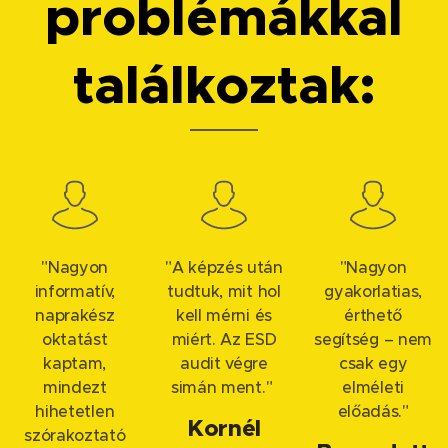
problémákkal
találkoztak:
"Nagyon
"A képzés után
"Nagyon
informatív,
tudtuk, mit hol
gyakorlatias,
naprakész
kell mérni és
érthető
oktatást
miért. Az ESD
segítség – nem
kaptam,
audit végre
csak egy
mindezt
simán ment."
elméleti
hihetetlen
előadás."
Kornél
szórakoztató